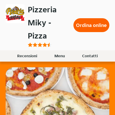
Passa
Pizzeria
al
contenuto
Miky -
principale
Ordina online
Pizza
Recensioni
Menu
Contatti